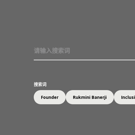
关于我们
架构
彼得·马特努博士
搜索词
一丹奖顾问委员会成员；
万事达卡基金会首席项目官
Founder
Rukmini Banerji
Inclus
彼得·马特努（Peter Materu）博士目前