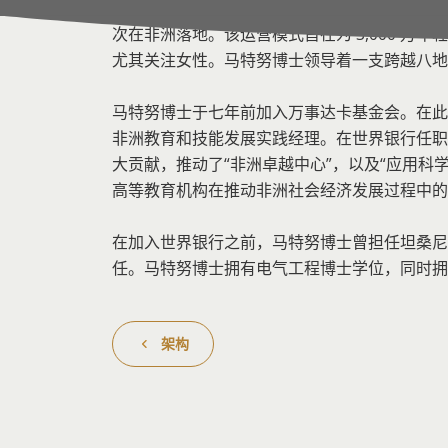
的项目工作。2019 年以来，他一直倡导和推
次在非洲落地。该运营模式旨在为 3,000 万年
尤其关注女性。马特努博士领导着一支跨越八地、
马特努博士于七年前加入万事达卡基金会。在此之
非洲教育和技能发展实践经理。在世界银行任职
大贡献，推动了“非洲卓越中心”，以及“应用科
高等教育机构在推动非洲社会经济发展过程中的
在加入世界银行之前，马特努博士曾担任坦桑尼
任。马特努博士拥有电气工程博士学位，同时拥
架构