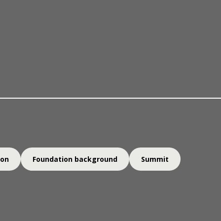
关于我们
奖项与提名
一丹奖得奖
ion
Foundation background
Summit
担任万事达卡基金会首席项目官，负责万事达卡基金会遍及全球