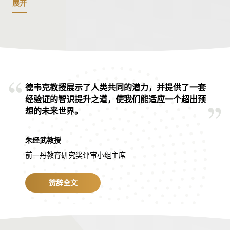
天赋和能力是始终不变的。然而，拥有成长型思维的人却
展开
认为天赋和能力是可以培养的。
在适宜的环境中，每个学生都能逐步培养成长型思维，开
发潜能。成长型思维的核心并非告诉学生，只要努力就能
达成目标，而是通过支持与关爱，帮助学生重塑对学习的
看法——遇到难题、要下苦功，甚至经历挫折。挫折并不
德韦克教授展示了人类共同的潜力，并提供了一套
是自身能力不足导致的，而是重要的学习和成长机会。
经验证的智识提升之道，使我们能适应一个超出预
想的未来世界。
德韦克教授的研究表明，成长型思维有助于激励学生迎接
挑战，学会从失败中站起来，更上一层楼。她的研究认
朱经武教授
为，学习是一个持续成长、不断迭代的过程，应该给学生
前一丹教育研究奖评审小组主席
提供足够的试错空间。经合组织（OECD）的最新研究结
果表明，在全球范围内，成长型思维与成就和身心健康息
赞辞全文
息相关。
德韦克教授广受认可，她曾当选为美国艺术与科学院和美
国国家科学院院士，并因其研究获得了十多项终身成就