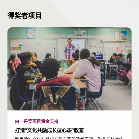
奖。她撰写了大量文章供教育工作者和公众参阅，其畅销
得奖者项目
书《思维》已被翻译成 40 多种语言。
由一丹奖项目资金支持
打造“文化共融成长型心态”教室
利用助推文化共融成长型心态的教学实践，为多元化学生