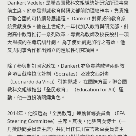
Dankert Vedeler 是聯合國教科文組織統計研究所理事會
前主席。他亦是挪威教育與研究部前助理總幹事，負責推
行聯合國的可持續發展議程。 Dankert 對挪威的教育系
統貢獻良多。他在上世紀九十年代加入教育與研究部，針
對高中教育推行一系列改革，專責為教師及校長設計一項
大規模的在職培訓計劃。 為了使計劃更加行之有效，他
又與同事合作推出獨立的進展性研究項目。
除了參與制訂國家政策，Dankert 亦負責將歐盟兩個教
育項目蘇格拉底計劃（Socrates）及達文西計劃
（Leonardo da Vinci）引進挪威。 在國際方面，聯合國
教科文組織推出「全民教育」 （Education for All）運
動，他一直扮演關鍵角色。
2014年，他獲選為「全民教育」運動督導委員會 （EFA
Steering Committee）主席。其後，他與唐虔博士（一
丹獎顧問委員會主席）共同出任仁川宣言起草委員會主