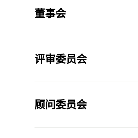
董事会
评审委员会
陈一丹博士
一丹奖创办人；
腾讯主要创始人
顾问委员会
了解更多
安德烈亚斯·施莱彻
一丹奖评审委员会主
经济合作及发展组织（
陈繁昌教授