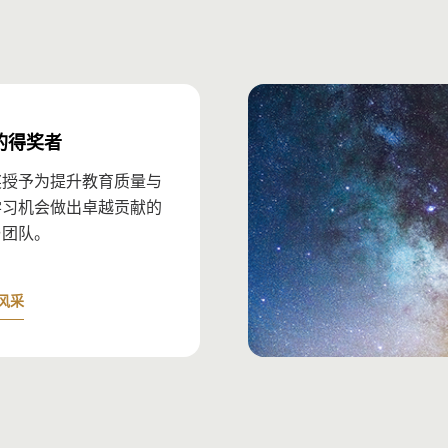
传
亚
席执行官
一
出
员；
联
菲
力与政策教授
挪
了
小组成员；
一
·卢·富尔顿教学创新学院实
了
美
的得奖者
露
了
全
奖授予为提升教育质量与
琳
学习机会做出卓越贡献的
了
）创办人兼总监
学
与团队。
吉
了
博士
一
风采
小组成员；
河
 教育科学与政策荣誉主席
（D
李
了
乌
高
珍尼亚·伊顿心理学教授
剑