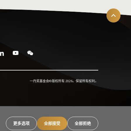
解更多
塞·韦恩斯坦教授
丹教育发展奖评审小组成员；
戈波塔莱斯大学学校领导力发展项目主任
绮彤
解更多
里·赫奇斯教授
目顾问
北大学校董事会荣衔统计学教授
解更多
一丹奖基金会©版权所有 2026。保留所有权利。
霭恩
西·莱克
关与传讯主任
性教育活动组织（CAMFED）前首席执行官及顾
更多选项
全部接受
全部拒绝
解更多