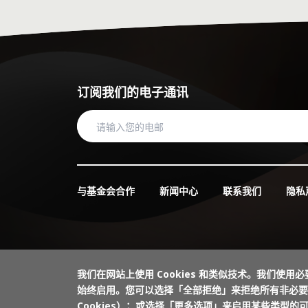
了解更多
斯韦因·舍伯格教授
一丹教育研究奖评审
挪威奥斯陆大学科学
李颂阳
了解更多
订阅我们的电子通讯
埃里克·哈努谢克教
数码传讯经理
斯坦福大学胡佛研究所
了解更多
张民选教授
一丹教育研究奖评审
与基金会合作
新闻中心
联系我们
隐私
联合国教科文组织教
林挚祈
了解更多
马克·乔丹斯教授
内容策划主任
“战火中的儿童联盟”（War
发展总监
我们在网站上使用 Cookies 和类似技术。我们使用必要
始终启用。您可以选择「全部拒绝」来拒绝所有非必要的
了解更多
Cookies）；或选择「更多选项」来启用某些类型的可选