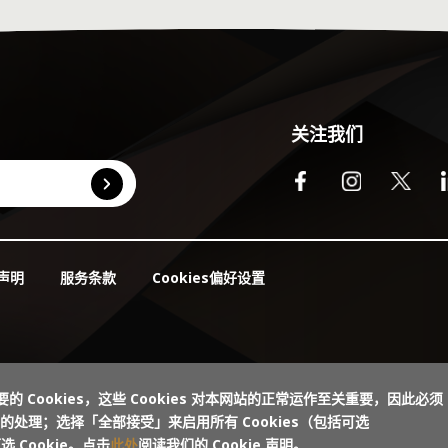
了
何
小组成员；
一
教育名誉教授
迭
卢
了
关注我们
授
拉
项
保罗和珍·汉纳资深研究员
西
了
小组成员；
Cookies偏好设置
声明
服务条款
师教育中心主任
徐
露
公
 Child Alliance）研究与
女
问
的 Cookies，这些 Cookies 对本网站的正常运作至关重要，因此必须
处理；选择「全部接受」来启用所有 Cookies（包括可选
了
 Cookie。点击
此处
阅读我们的 Cookie 声明。