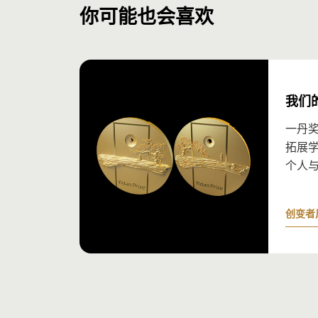
凯伦·蒙迪博士
你可能也会喜欢
了解更多
布拉罕教育基金会首
一丹奖顾问委员会成
李周浩教授
多伦多大学教育领导
了解更多
一丹教育研究奖评审
了解更多
亚利桑那州立大学玛丽
务教授
我们
高明玉
了解更多
一丹
薇奇·科尔波特
内容策划经理
拓展
新学校基金会（FEN
个人
了解更多
苏珊·格兰特·刘易斯
创变者
一丹教育发展奖评审
Education.org
罗丽仪
了解更多
卡罗尔·德韦克教授
财务经理
斯坦福大学刘易斯及维