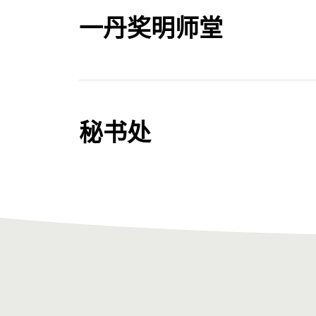
了解更多
阿卜杜拉国王科技大
一丹奖明师堂
香港科技大学前校长
夸梅·阿基亚姆蓬教
了解更多
一丹奖顾问委员会成
伊丽莎白·金博士
英国公开大学国际教
一丹教育研究奖评审
布鲁金斯学会 (Brookin
了解更多
秘书处
研究员
了解更多
法兹勒·哈桑·阿贝德
露丝·卡吉亚
跨社区资源建设组织（
一丹奖顾问委员会成
费萨尔·巴里博士
全球教育合作伙伴组织
了解更多
一丹教育研究奖评审
了解更多
发展与经济选择研究所（
区天伦
了解更多
秘书长
鲁克米尼·班纳吉博