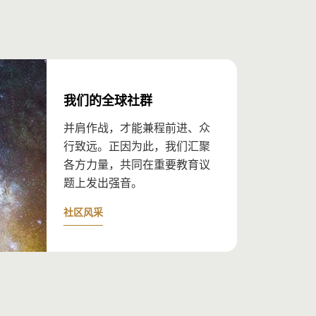
讯经理
利桑那州立大学玛丽·卢·富尔顿教学创新学院杰
丹奖顾问委员会成员；
教授、多萝西·布雷科学与教学冠名教授
合国教科文组织统计研究所理事会前主席；
利斯·莱文博士
威教育与研究部前助理总干事
解更多
丹教育研究奖评审小组成员；
解更多
国教育研究协会前总干事
我们的全球社群
西·莱克
解更多
球事务总监，2020 年一丹教育发展奖得奖者
并肩作战，才能兼程前进、众
达·达林哈蒙德博士
行致远。正因为此，我们汇聚
解更多
习政策研究所创始主席及首席知识官
各方力量，共同在重要教育议
兰·贝儿·瑟吉
题上发出强音。
解更多
丹教育发展奖评审小组成员；
社区风采
滨学校（Riverside School）及“为改变而设计”
esign For Change）创办人
奥玛
解更多
莎·戈斯瓦米教授
级战略顾问
桥大学认知发展神经科学教授