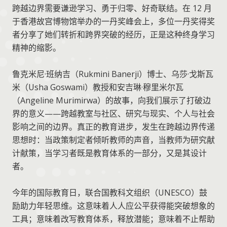
跨越边界需要谦逊学习、勇于归零、好奇联结。在 12 月
于香港故宫博物馆举办的一丹奖峰会上，多位一丹奖得奖
者分享了她们转折和跨界突破的经历，正是这种终身学习
精神的缩影。
鲁克米尼·班纳吉（Rukmini Banerji）博士、乌莎·戈斯瓦
米（Usha Goswami）教授和安吉琳·穆里米尔瓦
（Angeline Murimirwa）的故事，向我们展示了打破边
界的意义——跨越教室与社区、研究与现实、个人与社会
影响之间的边界。真正的教育进步，发生在跨越边界传递
思想时：当政策制定者倾听教师的声音，当教师为研究献
计献策，当学习者既是教育体系的一部分，又是其设计
者。
今年的国际教育日，联合国教科文组织（UNESCO）鼓
励助力年轻思维。这意味着人人应公平获得能突破想象的
工具；意味着改写教育体系，释放潜能；意味着不止帮助